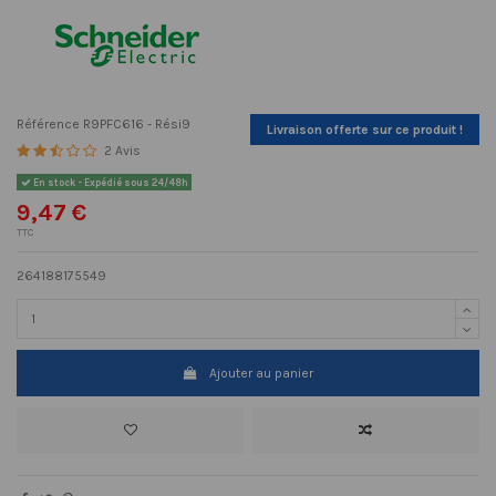
Référence
R9PFC616 - Rési9
Livraison offerte sur ce produit !
2 Avis
En stock - Expédié sous 24/48h
9,47 €
TTC
264188175549
Ajouter au panier