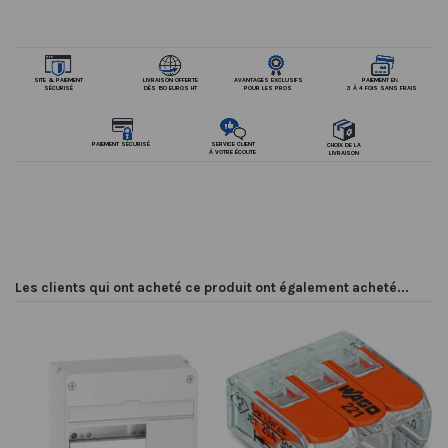
PAIEMENT EN
SITE & PAIEMENT
LIVRAISON OFFERTE
AVANTAGES EXCLUSIFS
3 À 4 FOIS SANS FRAIS
SÉCURISÉ
DÈS 150 EUROS HT
POUR LES PROS
PAIEMENT SÉCURISÉ
SERVICE CLIENT
CHOIX DE LA
À VOTRE ÉCOUTE
LIVRAISON
Les clients qui ont acheté ce produit ont également acheté...