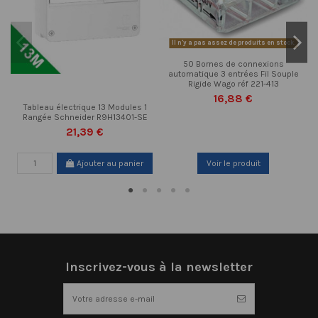
Il n'y a pas assez de produits en stock.
50 Bornes de connexions
automatique 3 entrées Fil Souple
Rigide Wago réf 221-413
16,88 €
Tableau électrique 13 Modules 1
Rangée Schneider R9H13401-SE
21,39 €
Ajouter au panier
Voir le produit
Inscrivez-vous à la newsletter