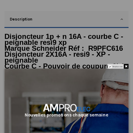
Description
Disjoncteur 1p + n 16A - courbe C -
peignable resi9 xp
Marque Schneider Réf :
R9PFC616
Disjoncteur 2X16A -
resi9
- XP -
peignable
Courbe C - Pouvoir de coupure
3kA
Ne plus voir
Avantages et caractéristiques
Facile et rapide à
utilisation
Marque
Schneider
Référence Fab
R9PFC616
Type
Disjoncteur
Nouvelles promotions chaque semaine
Conforme NF
oui
Conforme CE
oui