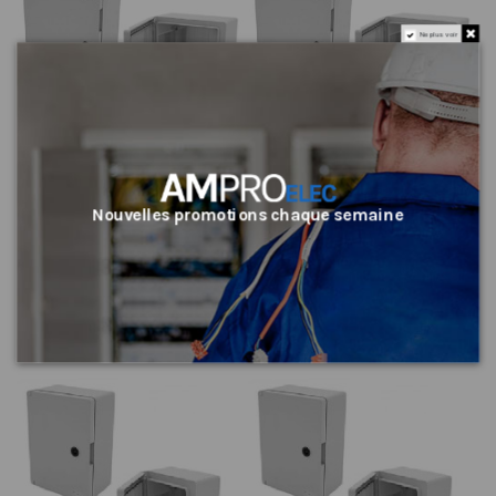
Ne plus voir
Nouvelles promotions chaque semaine
Coffret électrique étanche IP65 -
Coffret électrique étanche IP65 -
500 x 350 x 190 mm + plaque de
400 x 300 x 170mm + plaque de
fond et 2 serrures à clés
fond et 2 serrures à clés
AR
AR
79,82 €
65,82 €
Ajouter au panier
Ajouter au panier