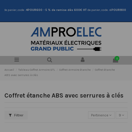
T
de panier, code :
4POUR600 - 5
% de remise dès 600€ HT
de panier, code : 6
POUR800
0
Accueil
Tableau Coffret Armoire GTL
Coffret Armoire étanche
Coffret étanche
ABS avec serrures à clés
Coffret étanche ABS avec serrures à clés
Filtrer
Pertinence
9