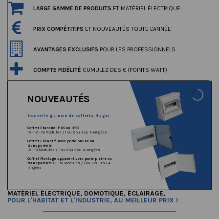
LARGE GAMME DE PRODUITS
ET MATÉRIEL ÉLECTRIQUE
PRIX COMPÉTITIFS
ET NOUVEAUTÉS TOUTE L'ANNÉE
AVANTAGES EXCLUSIFS
POUR LES PROFESSIONNELS
COMPTE FIDÉLITÉ
CUMULEZ DES € (POINTS WATT)
NOUVEL ARRIVAGE
Arrivage Gamme ABB
Coffret électrique 13 Modules 1- 2 - 3 - 4 rangées
Interrupteur différentiel et Disjoncteur
Contacteur - télérupteur - interrupteur de coupure
Peigne et divers accessoires
MATÉRIEL ÉLECTRIQUE
, DOMOTIQUE, ÉCLAIRAGE,
POUR L'HABITAT ET L'INDUSTRIE,
AU MEILLEUR PRIX
!