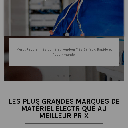
Consultez nos 8400 avis
sur les marketplaces
deur Très Sérieux, Rapide et
Parfait : articles conformes à la desc
nde.
rapide. Merci !
LES PLUS GRANDES MARQUES DE
MATÉRIEL ÉLECTRIQUE AU
MEILLEUR PRIX