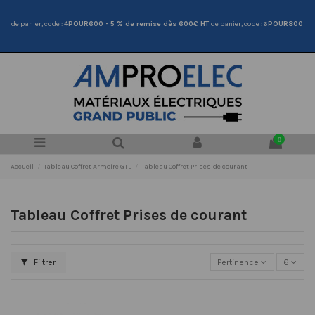
HT
de panier, code :
4POUR600 - 5
% de remise dès 600€ HT
de panier, code : 6
POUR800
0
Accueil
Tableau Coffret Armoire GTL
Tableau Coffret Prises de courant
Tableau Coffret Prises de courant
Filtrer
Pertinence
6