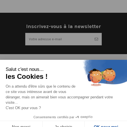
Inscrivez-vous à la newsletter
Matériel électrique de qualité pas cher
Salut c'est nous...
les Cookies !
Contactez nous
On a attendu d'être sûrs que le contenu de
ce site vous intéresse avant de vous
déranger, mais on aimerait bien vous accompagner pendant votre
visite...
C'est OK pour vous ?
Politique de confidentialité
-
Mentions légales
-
Conditions générales de
vente
-
Conception mc-media.com
Consentements certifiés par
Copyright © 2021 - AMPROELEC® - Tous droits réservés
Non merci
Je choisis
OK pour moi