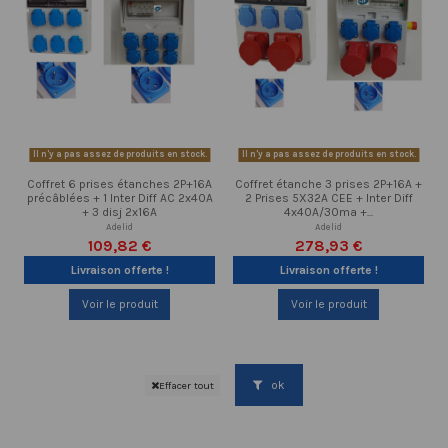
Il n'y a pas assez de produits en stock.
Il n'y a pas assez de produits en stock.
Coffret 6 prises étanches 2P+16A
Coffret étanche 3 prises 2P+16A +
précâblées + 1 Inter Diff AC 2x40A
2 Prises 5X32A CEE + Inter Diff
+ 3 disj 2x16A
4x40A/30ma +...
Adelid
Adelid
109,82 €
278,93 €
Livraison offerte !
Livraison offerte !
Voir le produit
Voir le produit
ok
Effacer tout