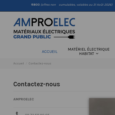
anier, code : 6
POUR800
(offres non cumulables, valables au 31 Août 2026)
MATÉRIEL ÉLECTRIQUE
ACCUEIL
HABITAT
Accueil
Contactez-nous
Contactez-nous
AMPROELEC