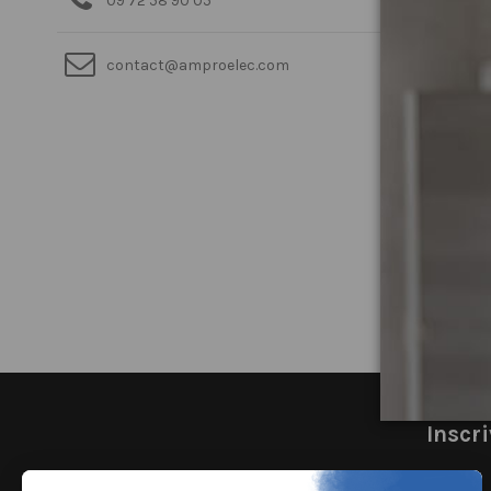
09 72 58 90 05
contact@amproelec.com
Inscri